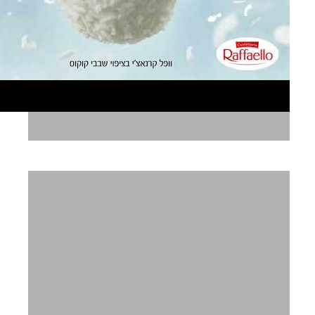
רפאלו