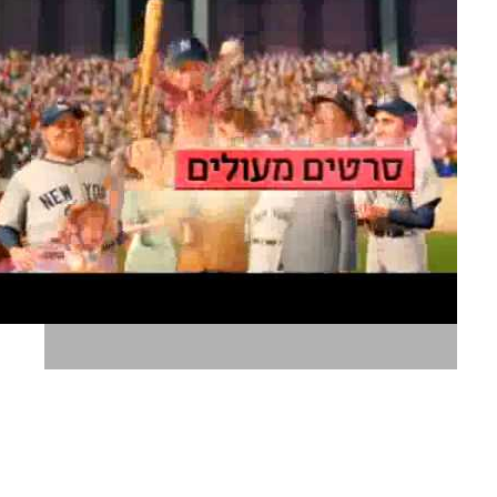
ערוץ זום בא לי סרט