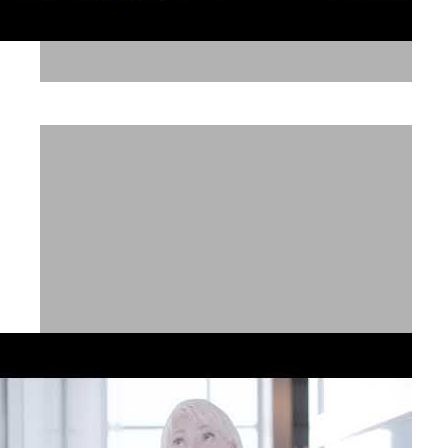
קוטקס