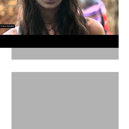
TwentyFourSeven