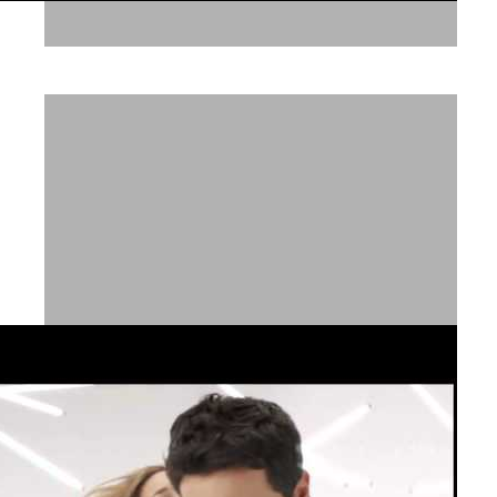
שואוריל