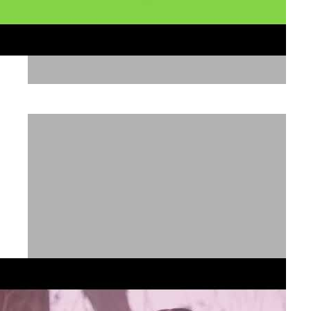
Treaclemoon