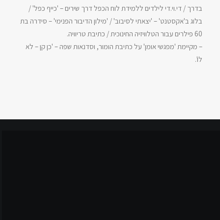
בדרך / די.וי.די לילדים ללמידת לוח הכפל דרך שירים – 'כייף כפל' /
בלוג ב'אקסטנט' – 'יצאתי לסיבוב' / 'מילון הדיבור הפנימי' – סידרה בת
60 פילרים עבור הטלוויזיה החינוכית / כתיבת טריוויה.
– מקיימת 'מפגשי אומן' על כתיבת הומור, וסדנאות שפה – 'כן קן – לא
לו'.