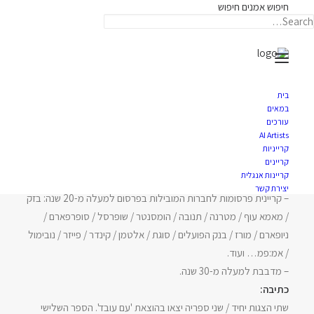
חיפוש אמנים
חיפוש
תאריקה זוהר, ייצוג אמנים
בית
שרית סרי
במאים
עורכים
AI Artists
קרייניות
קריינים
קריינות אנגלית
שחקנית, קריינית, מדבבת, סופרת, בלוגרית
יצירת קשר
– קריינית פרסומות לחברות המובילות בפרסום למעלה מ-20 שנה: בזק
/ מאמא עוף / מטרנה / תנובה / הומסנטר / שופרסל / סופרפארם /
ניופארם / מורז / בנק הפועלים / סוגת / אלטמן / קינדר / פייזר / נובימול
/ אמ:פמ… ועוד.
– מדבבת למעלה מ-30 שנה.
כתיבה:
שתי הצגות יחיד / שני ספריה יצאו בהוצאת 'עם עובד'. הספר השלישי