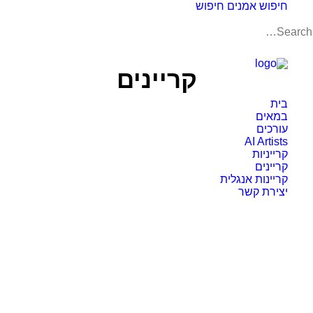
חיפוש אמנים
חיפוש
תאריקה זוהר, ייצוג אמנים
קריינים
בית
במאים
עורכים
AI Artists
קרייניות
קריינים
קריינות אנגלית
יצירת קשר
חמי סולומון