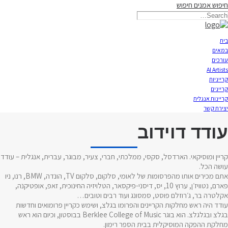
חיפוש אמנים
חיפוש
תאריקה זוהר, ייצוג אמנים
בית
במאים
עורכים
AI Artists
קרייניות
קריינים
קריינות אנגלית
יצירת קשר
עודד דוידוב
קריין ומוסיקאי. הארדסל, סקסי, ממלכתי, חברי, צעיר, מבוגר, עברית, אנגלית – עודד
עושה הכל.
אתם מכירים אותו מהפרסומות של לאומי, סלקום, סלקום TV, הונדה, BMW, רנו, ניו
פארם, נטוויז׳ן, ערוץ 10, יס, דיסני-פיקסאר, הטלויזיה החינוכית, זאפ, אופטיקנה,
אקלטרה בר, ג׳רוזלם פוסט, סמסונג ועוד רבים וטובים…
עודד היה ראש מחלקות הקריינים והפרומו בגלצ, ושימש כקריין פרומואים וחדשות
בגלצ ובגלגלצ. הוא בוגר Berklee College of Music בבוסטון, וכיום הוא ראש
מחלקת ההפקה המוסיקלית בבית הספר רימון.