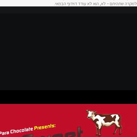
למקרה שתהיתם – לא, הוא לא עודד דוידוף הבמאי.