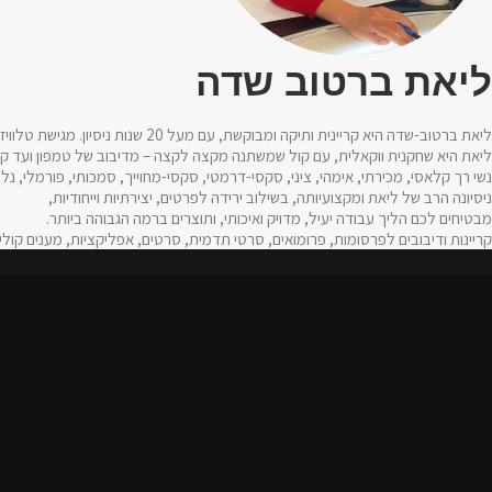
ליאת ברטוב שדה
ליאת ברטוב-שדה היא קריינית ותיקה ומבוקשת, עם מעל 20 שנות ניסיון. מגישת טלוויזיה ורדיו. קריינית רבגונית וקריאייטיבית, בעלת כישורי משחק ודיבוב, דוברת עברית ואנגלית ברמת שפת אם.
ליאת היא שחקנית ווקאלית, עם קול שמשתנה מקצה לקצה – מדיבוב של טמפון ועד ק
נשי רך קלאסי, מכירתי, אימהי, ציני, סקסי-דרמטי, סקסי-מחוייך, סמכותי, פורמלי, נל
ניסיונה הרב של ליאת ומקצועיותה, בשילוב ירידה לפרטים, יצירתיות וייחודיות,
מבטיחים לכם הליך עבודה יעיל, מדויק ואיכותי, ותוצרים ברמה הגבוהה ביותר.
קריינות ודיבובים לפרסומות, פרומואים, סרטי תדמית, סרטים, אפליקציות, מענים קוליי