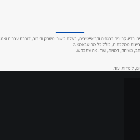
ריינות ממלכתית, כולל כל מה שבאמצע:
הב, משוחק, דמויות, ועוד. מה שתבקשו.
ם, לומדות ועוד.