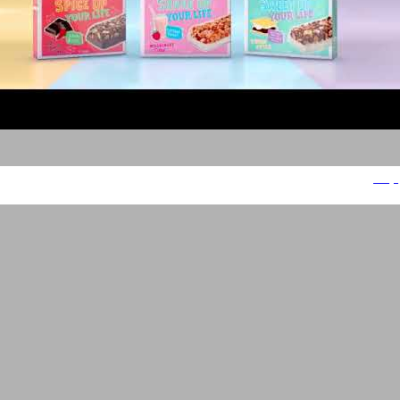
קורני