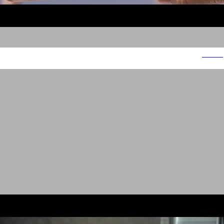
אסטרל