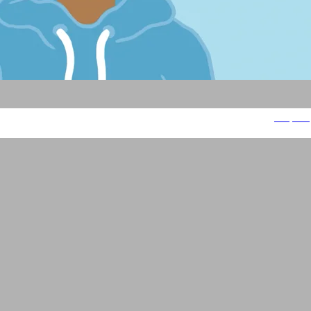
עש"ן ד"ק