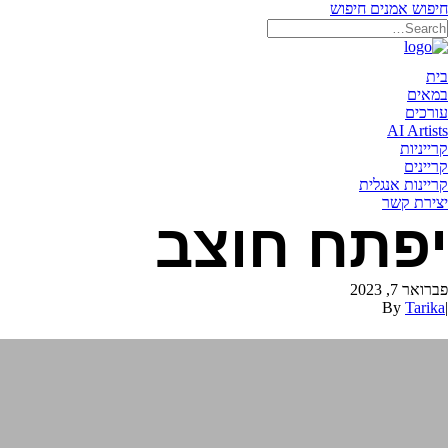
חיפוש אמנים
חיפוש
תאריקה זוהר, ייצוג אמנים
בית
במאים
עורכים
AI Artists
קרייניות
קריינים
קריינות אנגלית
יצירת קשר
יפתח חוצב
פברואר 7, 2023
By
Tarika
|