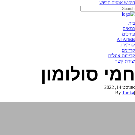
חיפוש אמנים
חיפוש
תאריקה זוהר, ייצוג אמנים
בית
במאים
עורכים
AI Artists
קרייניות
קריינים
קריינות אנגלית
יצירת קשר
חמי סולומון
אוגוסט 14, 2022
By
Tarika
|