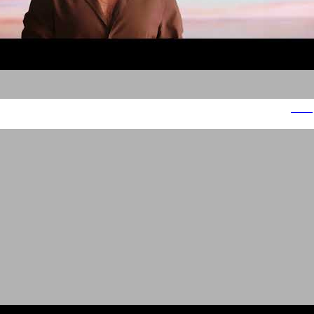
דימרי