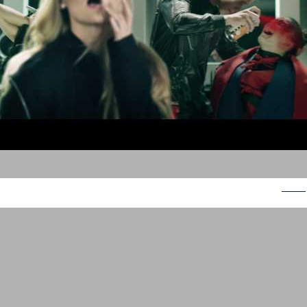
הודי'ס