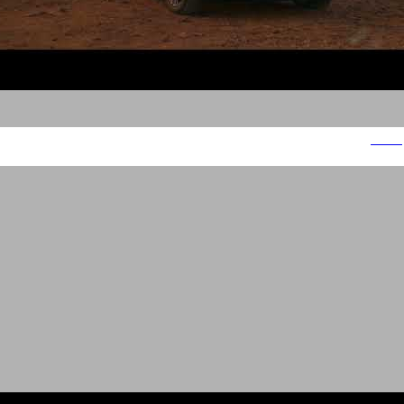
צ'מפיון