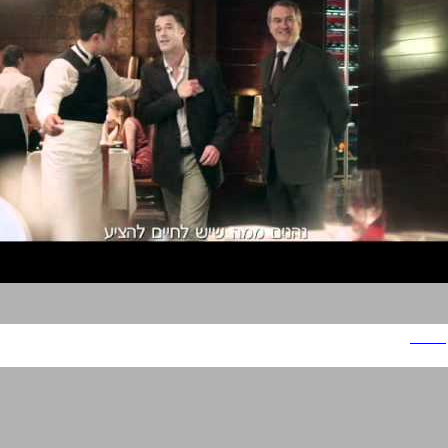
דיינרס