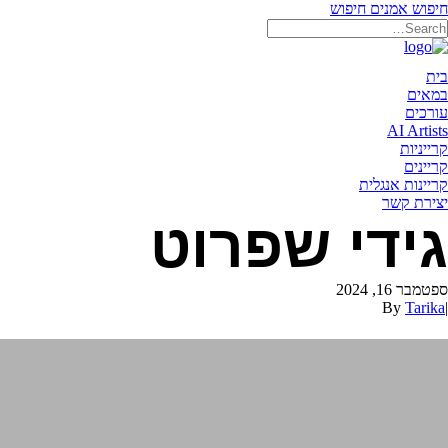
חיפוש אמנים
חיפוש
תאריקה זוהר, ייצוג אמנים
בית
במאים
עורכים
AI Artists
קרייניות
קריינים
קריינות אנגלית
יצירת קשר
גידי שפרוט
ספטמבר 16, 2024
By
Tarika
|