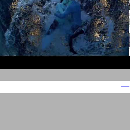
ליוויס