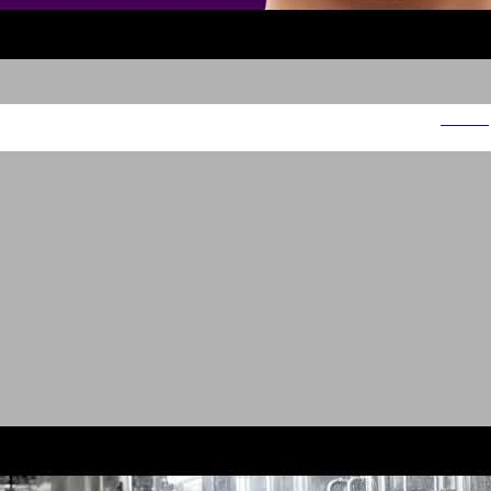
פנליפס