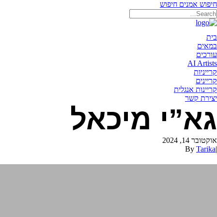
חיפוש אמנים
חיפוש
תאריקה זוהר, ייצוג אמנים
בית
במאים
עורכים
AI Artists
קרייניות
קריינים
קריינות אנגלית
יצירת קשר
גא”י מיכאל
אוקטובר 14, 2024
By
Tarika
|