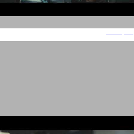
הפניקס סמארט