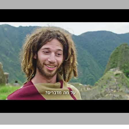
לפ"מ - לימודי הנדסאות