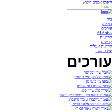
חיפוש אמנים
חיפוש
תאריקה זוהר, ייצוג אמנים
בית
במאים
עורכים
AI Artists
קרייניות
קריינים
קריינות אנגלית
יצירת קשר
עורכים
יובל שר
חמי סולומון
בועז מן
רוני אייזמן
שרון פלג
עמיחי ביקובסקי
עומר גרינברג
אלעד פרימו
נאור זוארץ