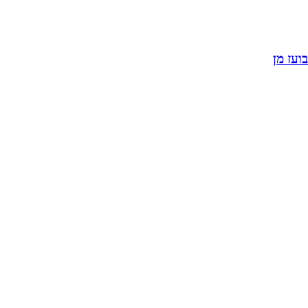
בועז מן