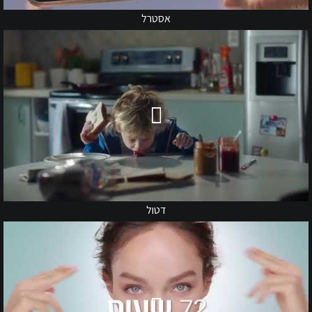
אסטרל
דטול