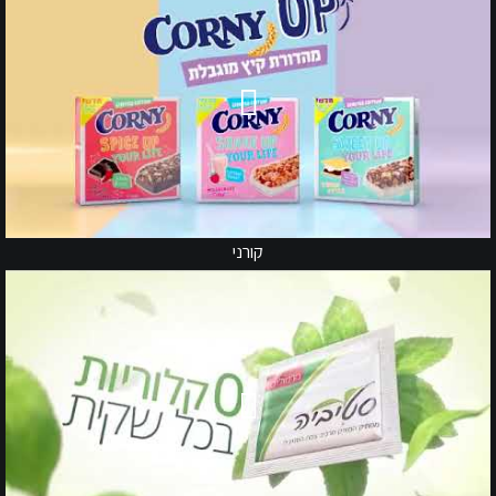
קורני