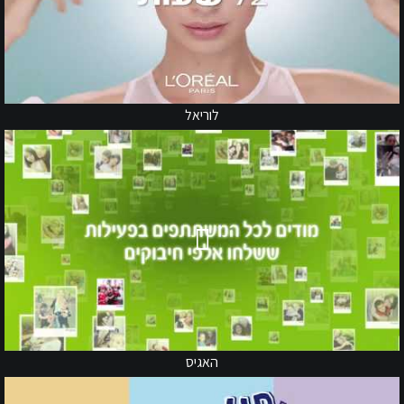
לוריאל
האגיס