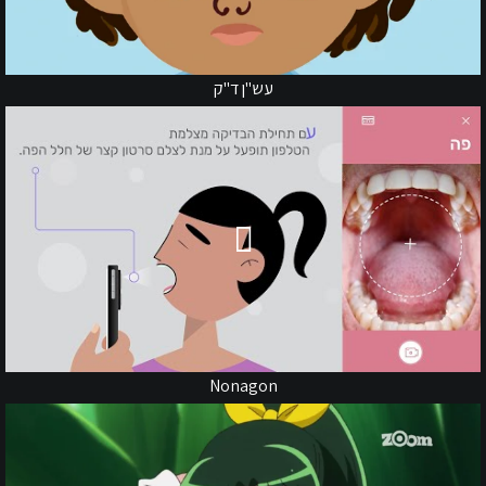
עש"ן ד"ק
Nonagon