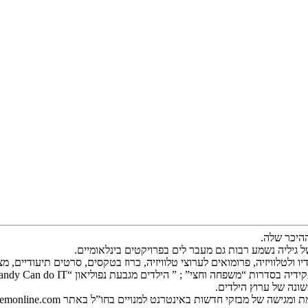
ההיכר שלה.
ולטלוויזיה, פרומואים לערוצי טלוויזיה, כרוז בטקסים, סרטים תיעודיים, מצגו
משפחה וחצי” ; ” הילדים מגבעת נפוליאון “Candy Can do IT ;” וכ’ו.
ונה של ערוץ הילדים.