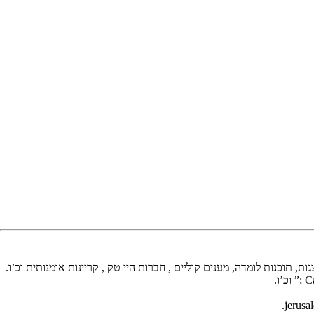
תאריקה זוהר, ייצוג אמנים
ת, תוכנות לומדה, מענים קוליים , חברות היי טק , קריינות אומנותית וכ’ו.