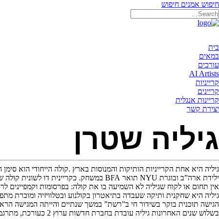
חיפוש אמנים
חיפוש
בית
במאים
עורכים
AI Artists
קרייניות
קריינים
קריינות אנגלית
יצירת קשר
גיליה שטרן
גיליה היא אחת הקרייניות הותיקות והמנוסות בארץ .קולה הייחודי הוא סימן 
ילידת ארה”ב ובוגרת NYU תואר BFA במשחק. כקריינית דו לשונית קולה של גיליה נשמע רבות גם מעבר לים בפרויקטים בינלאומיים.
אין תחום או לקוח שגיליה לא השמיעה בו את קולה: בפרסומות וקמפיינים לרדיו 
גיליה היא שחקנית ותיקה שעבדה בתיאטרון בקולנוע ובטלוויזיה ומוכרת מתפקידיה בסדרות “
הגישה תוכנית בוקר בשידור חי ב”רשת” במשך שנתיים והייתה המגישה הראש
בשלוש שנים האחרונות גיליה עובדת בחברת חדשות ערוץ 2 כעורכת, מתרגמת ומגישה של מבזקי חדשות באינטרנט למנויים בחו”ל באתר jerusalemonline.com.