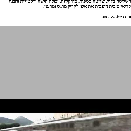
השליטה
בקול
,
שליטה
בשפות
,
מוזיקליות
,
יכולת
הגשה
ורסטילית
והבנה
קריאייטיבית
הופכות
את
אלון
לקריין
מרגש
ומרענן
.
landa-voice.com