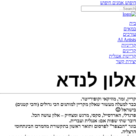
חיפוש אמנים
חיפוש
תאריקה זוהר, ייצוג אמנים
בית
במאים
עורכים
AI Artists
קרייניות
קריינים
קריינות אנגלית
יצירת קשר
אלון לנדא
קריין
,
זמר
,
מוזיקאי
וקופירייטר
.
כבר
למעלה
מעשור
שאלון
מקריין
למותגים
הכי
גדולים
(
והכי
קטנים
)
בישראל 🙂
פרנדלי
,
הארדסייל
,
סקסי
,
מרגש
ומצחיק
–
אלון
עושה
הכל
.
דובר
שתי
שפות
אם
:
אנגלית
ועברית
.
בוגר
“
הבצפר
”
לפרסום
ותואר
ראשון
בתקשורת
מהמרכז
הבינתחומי
הרצליה
.