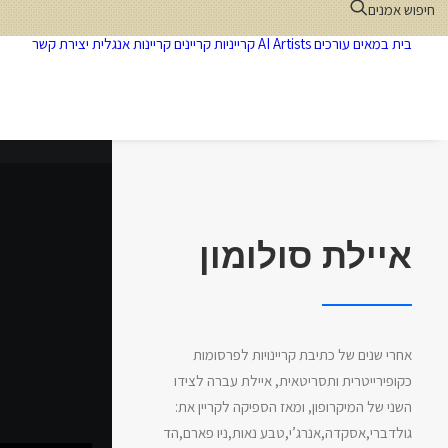
חיפוש אמנים
בית
במאים
עורכים
AI Artists
קרייניות
קריינים
קריינות אנגלית
יצירת קשר
איילת סולומון
אחרי שנים של כתיבת קריינויות לפרסומות
כקופירייטרית ותסריטאית, איילת עברה לצידו
השני של המיקרופון, ומאז הספיקה לקריין את:
גולדברי,אסקדה,אנרג’י,טבע נאות,ניו פארם,הד