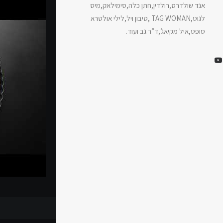
אנד שולדרס,רולדין,חתן כלה,סימילאק,מיס
לגוט,TAG WOMAN ,טיבון ויל,לילי אולטרא
סופט,איל מקיאג’,ד”ר גב ועוד.