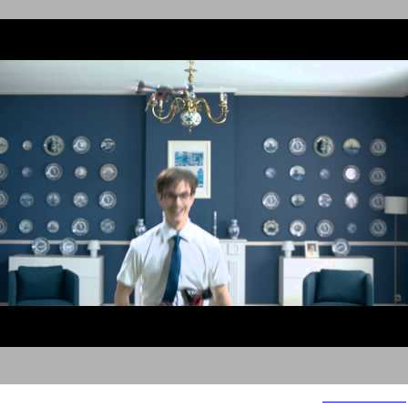
הד אנד שולדרס