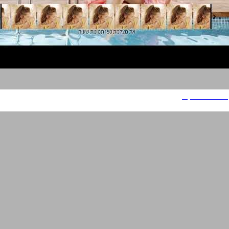
סמסונג גלאקסי