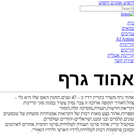
חיפוש אמנים
חיפוש
תאריקה זוהר, ייצוג אמנים
בית
במאים
עורכים
AI Artists
קרייניות
קריינים
קריינות אנגלית
יצירת קשר
אהוד גרף
אהוד גרף משדר כקריין רדיו כ – 47 שנים.תחנת האם שלו היא גלי –
צהל.לאורך תקופה ארוכה זו צבר נסיון עשיר במגוון סוגי קריינות
וקריאה:חדשות,תעודה,מוסיקה קלה,הומור
וספרות.אהוד בצע מאות רבות של הקראות אמנותיות ומשחק של טכסטים
שונים,קלסיים ובני זמננו,ישראליים-יהודיים ועולמיים.
במקביל קריין אהוד סרטי תעודה לטלוויזיה,סרטי תדמית אחדים לארגונים
וכמובן פרסומות רבות לטלויזיה,לרדיו הארצי ולרדיו האזורי.