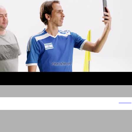
סמסונג