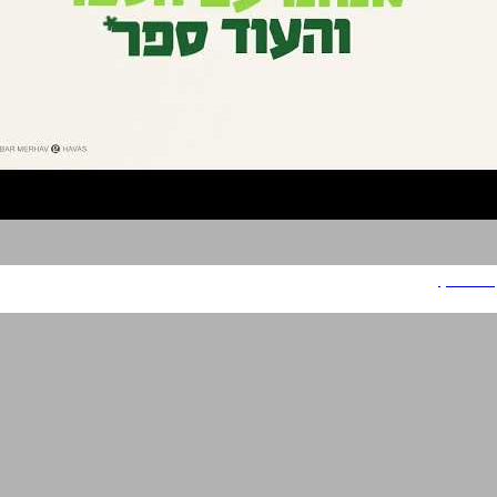
סטימצקי