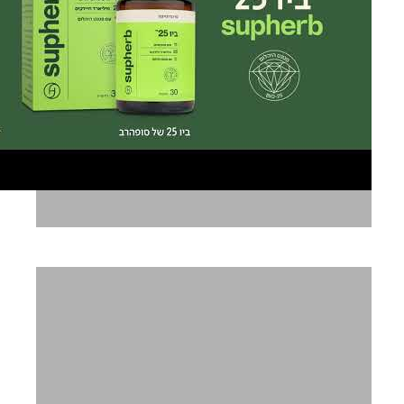
סופהרב ביו 25