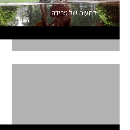
קלינקס