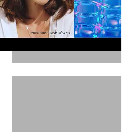
סופהרב! Tab in Gum