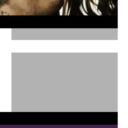
דורקס