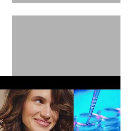
קלינקס