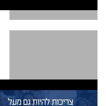
סופהרב ברזל