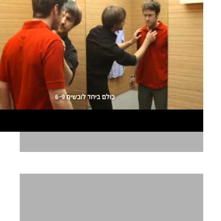
יונידרס