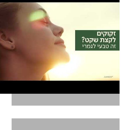
סופהרב באלאנס