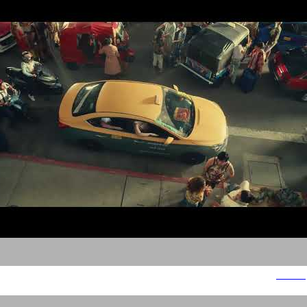
סמסונג