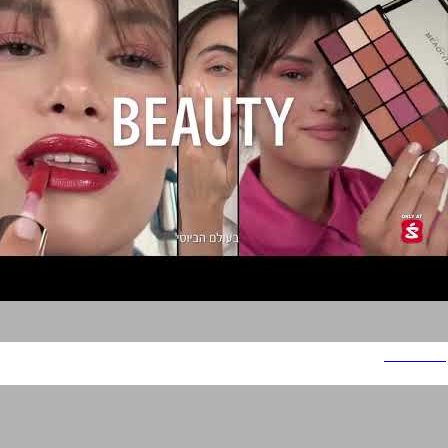
סופרפארם