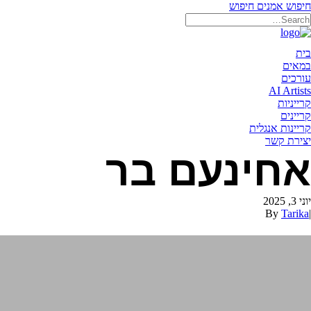
חיפוש אמנים
חיפוש
תאריקה זוהר, ייצוג אמנים
בית
במאים
עורכים
AI Artists
קרייניות
קריינים
קריינות אנגלית
יצירת קשר
אחינעם בר
יוני 3, 2025
By
Tarika
|