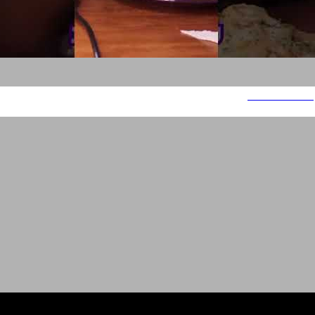
דוצ'י - אינסטגרם