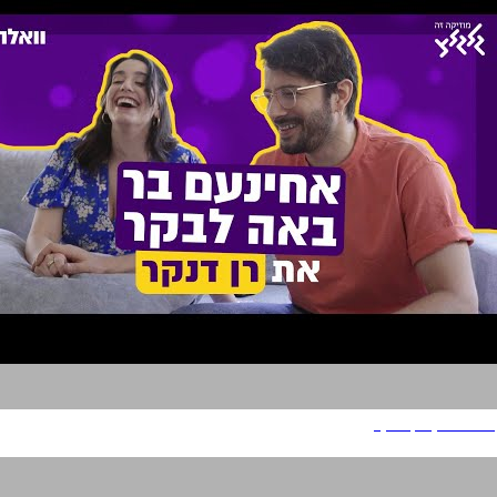
באה לבקר רן דנקר