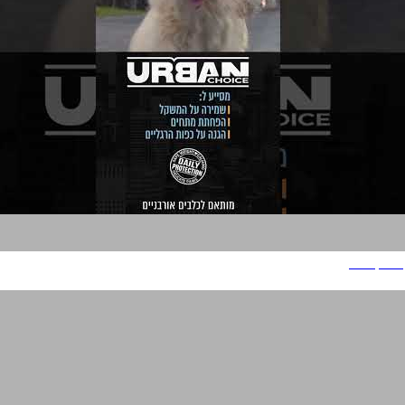
אורבן צ'ויס