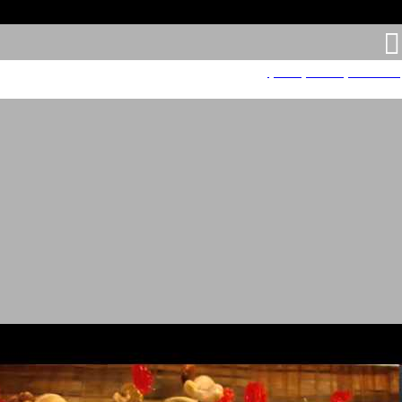
מאחורי הקלעים: דץ הבלץ