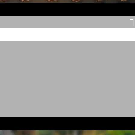
קינדריני