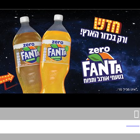
פאנטה