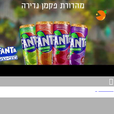
פאנטה פקמן