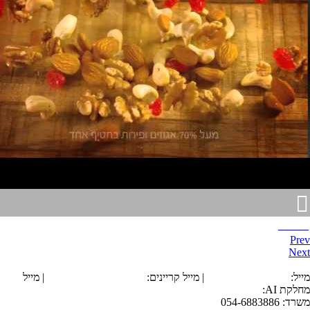
ברבריא
Prev
Next
הצהרת נגישות
מייל:
office@tarika.co.il
| מייל קריינים:
karyanim@tarika.co.il
| מייל
מחלקת
AI
:
ai@tarika.co.il
משרד: 054-6883886