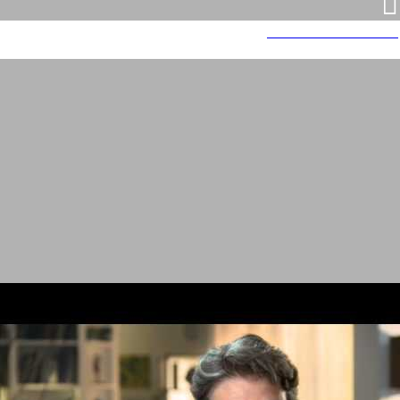
רדיו סמסונג מכונת כביסה