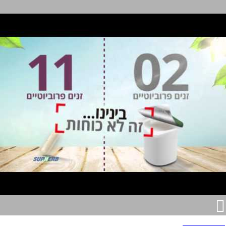
סופהרב ביו 25