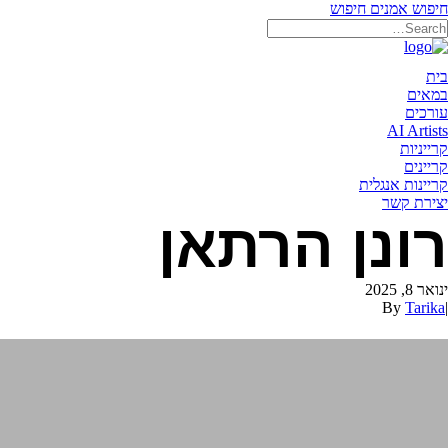
חיפוש אמנים
חיפוש
תאריקה זוהר, ייצוג אמנים
בית
במאים
עורכים
AI Artists
קרייניות
קריינים
קריינות אנגלית
יצירת קשר
רונן הרתאן
ינואר 8, 2025
By
Tarika
|