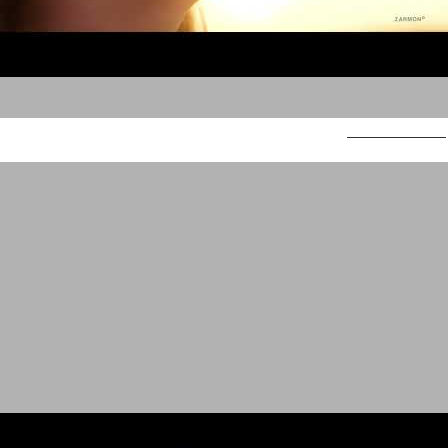
סופהרב באלאנס