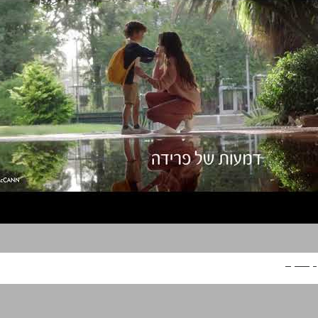
קלינקס