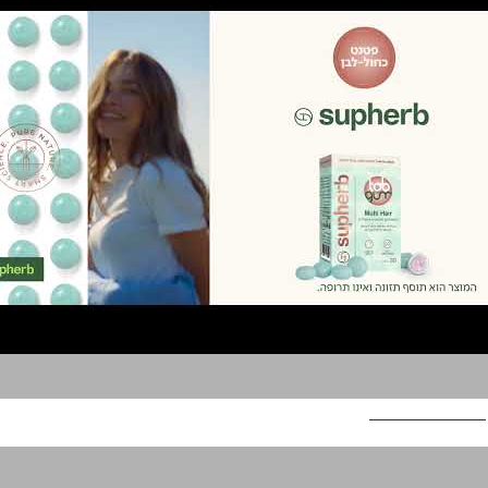
סופהרב מולטי הייר