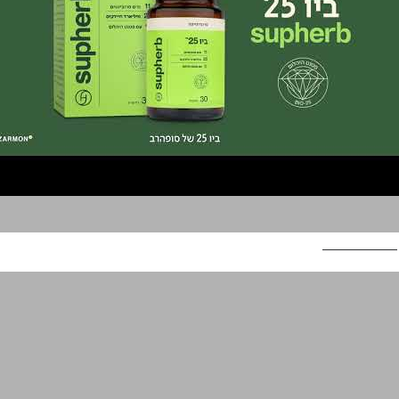
סופהרב ביו 25