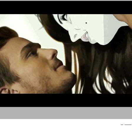
דורקס