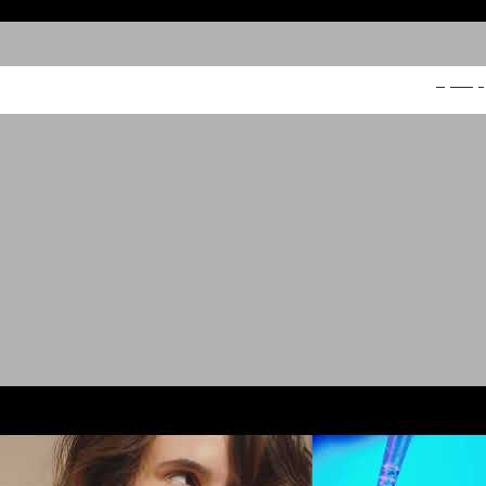
קלינקס