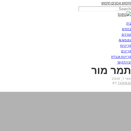
חיפוש אמנים
חיפוש
תאריקה זוהר, ייצוג אמנים
בית
במאים
עורכים
AI Artists
קרייניות
קריינים
קריינות אנגלית
יצירת קשר
תמר מור
מאי 7, 2019
BY
TARIKA
|