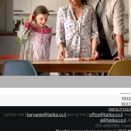
טופיפי
PREV
NEXT
הצהרת נגישות
מייל:
office@tarika.co.il
| מייל קריינים:
karyanim@tarika.co.il
| מייל מחלקת
ai@tarika.co.il
:
AI
משרד: 054-6883886