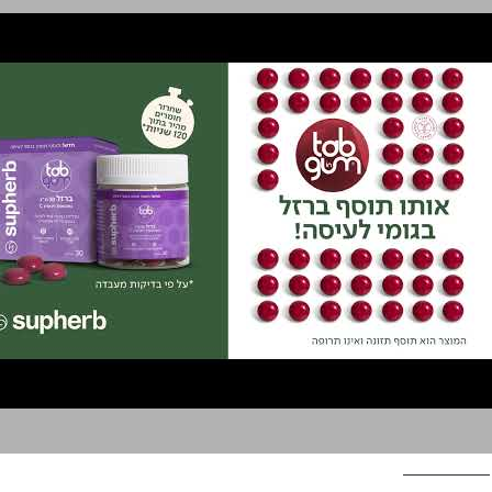
סופהרב ברזל