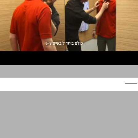
יונידרס