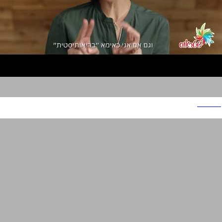
שטראוס