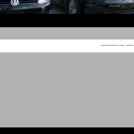
פולקסווגן The Car