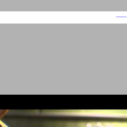
בונז'ור