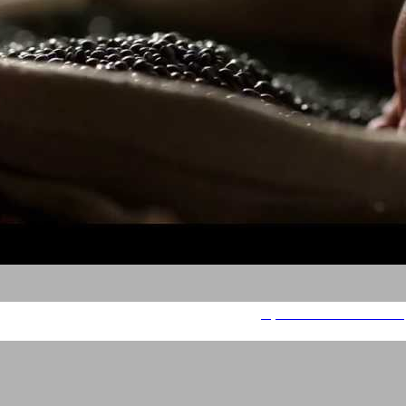
שטראוס אחלה - איל מרקטו