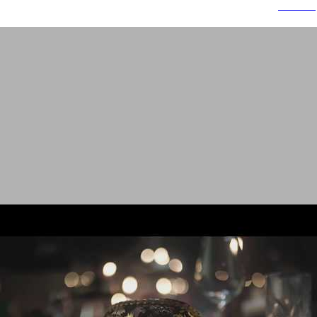
תפוצ'יפס