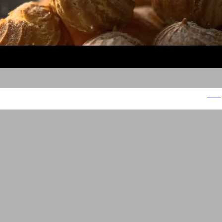
רולדין