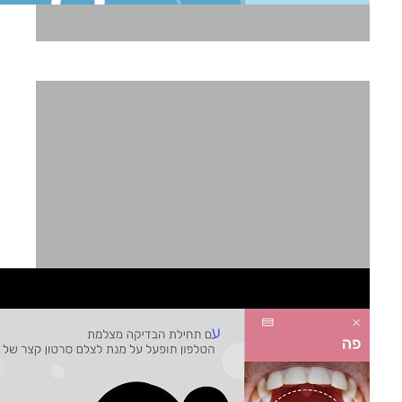
עש"ן ד"ק