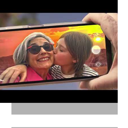
אסטרל