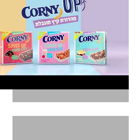
קורני