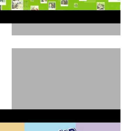
האגיס