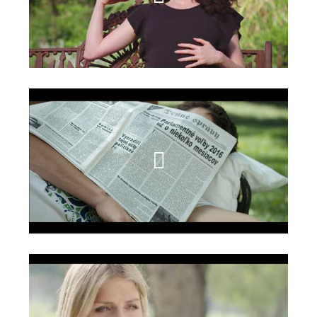
שם קליפ שלישי
שם קליפ רביעי