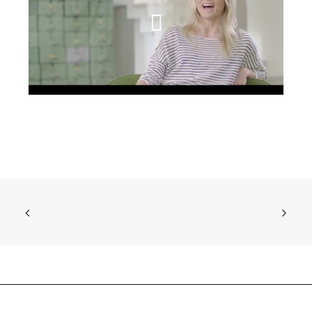
שם קליפ שביעי
054-6883886
office@tarika.co.il
karyanim@tarika.co.il