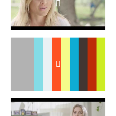
שם קליפ חמישי
שם קליפ שישי