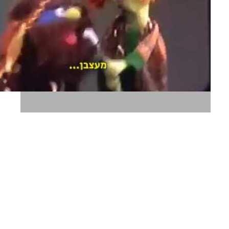
דיבוב - מאקו רחוב סומסום