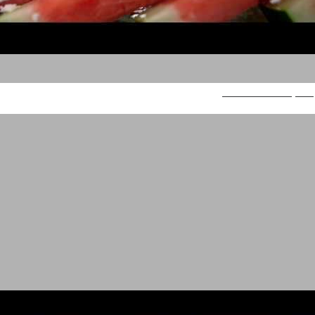
משק צוריאל – בולגרית