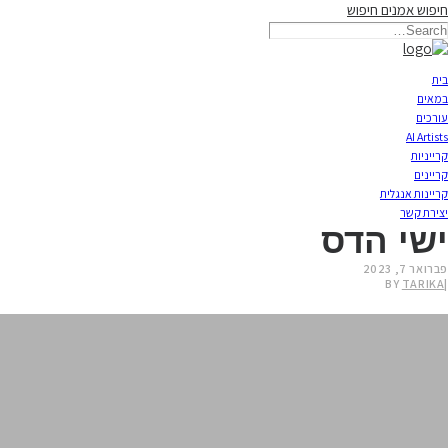
חיפוש אמנים
חיפוש
תאריקה זוהר, ייצוג אמנים
בית
במאים
עורכים
AI Artists
קרייניות
קריינים
קריינות אנגלית
יצירת קשר
ישי הדס
פברואר 7, 2023
BY
TARIKA
|