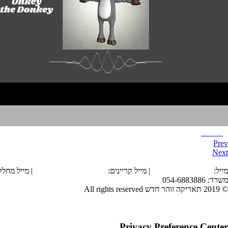
Donkey
Prev
Next
הצהרת נגישות
מייל:
office@tarika.co.il
| מייל קריינים:
karyanim@tarika.co.il
| מייל מחל
משרד: 054-6883886
© 2019 תאריקה זוהר חדש All rights reserved
Privacy Preference Center