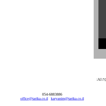
קת
AI
:
ai@tarika.co.il
054-6883886
office@tarika.co.il
karyanim@tarika.co.il