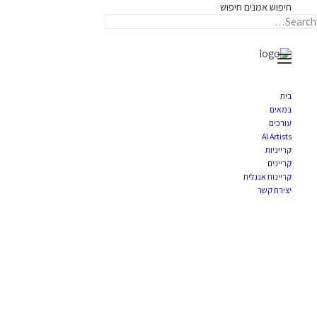
חיפוש אמנים
חיפוש
תאריקה זוהר, ייצוג אמנים
אמוץ הררי
בית
במאים
עורכים
מאי 10, 2023
|
TARIKA
BY
AI Artists
קרייניות
קריינים
קריינות אנגלית
יצירת קשר