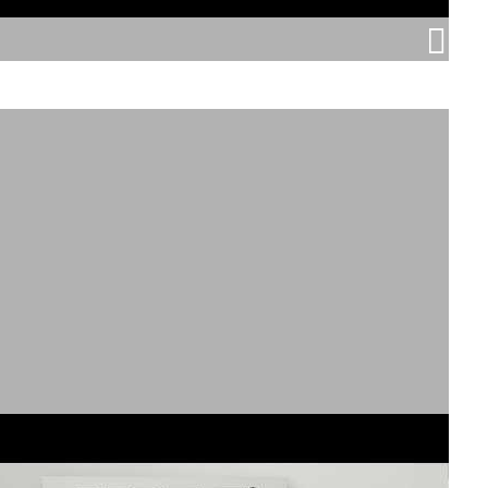
גינדי TLV