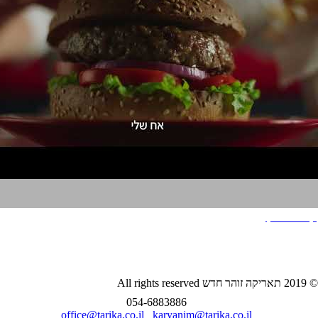
קטשופ היינץ
הצהרת נגישות
מייל:
office@tarika.co.il
| מייל קריינים:
karyanim@tarika.co.il
| מייל
מחלקת
AI
:
ai@tarika.co.il
משרד: 054-6883886
© 2019 תאריקה זוהר חדש All rights reserved
054-6883886
office@tarika.co.il
karyanim@tarika.co.il