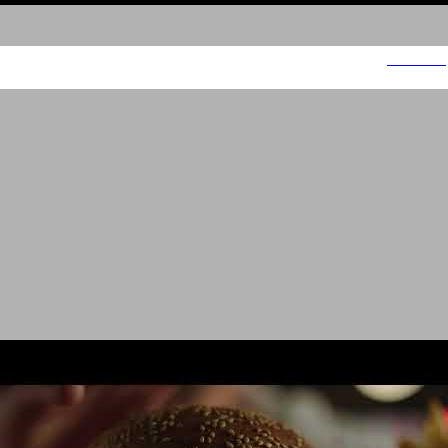
פיצה האט