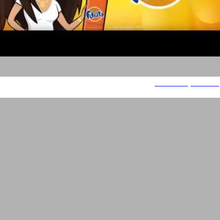
פאנטה - קריינות ודיבוב