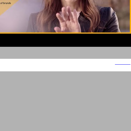
ג'יימס אלן