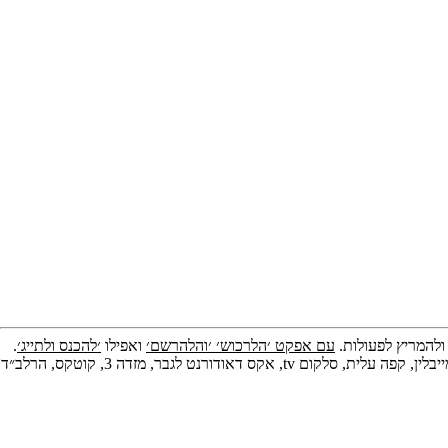
תאריקה זוהר, ייצוג אמנים
ולהמריץ לפעולות.
עם אפקט ׳הלרכוש׳ ׳והלהרשם׳
ואפילו
׳להכנס ולתייג׳
.
ניסיון טלוויזיוני ורדיופוני מוכח עם קבלות של ivr, כורזת ומנחה, סרטי תדמית, קולנוע, פרומואים, דיגיטל ועוד שחבל. ניתן להתרשם מעבודות כמו האגיס, מייבלין, קפה עלית, סלקום tv, אקס דאודורנט לגבר, מזדה 3, קוטקס, הרלב״ד