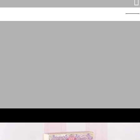
אמיצ'לי