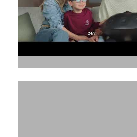
קופ"ח כללית