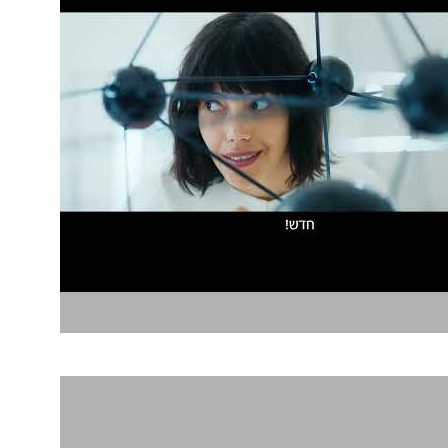
מגנום