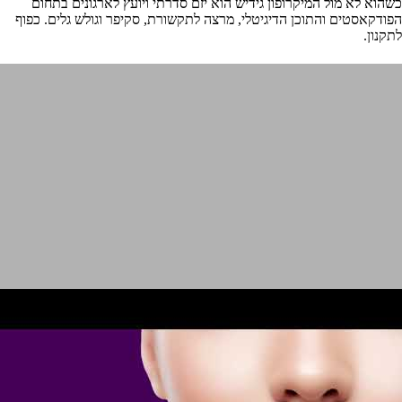
כשהוא לא מול המיקרופון גידיש הוא יזם סדרתי ויועץ לארגונים בתחום
הפודקאסטים והתוכן הדיגיטלי, מרצה לתקשורת, סקיפר וגולש גלים. כפוף
לתקנון.