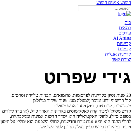
חיפוש אמנים
חיפוש
תאריקה זוהר, ייצוג אמנים
בית
במאים
עורכים
AI Artists
קרייניות
קריינים
קריינות אנגלית
יצירת קשר
גידי שפרוט
20 שנות נסיון בקריינות לפרסומות, פרומואים, תכניות טלויזיה וסרטים.
קול רדיופוני ידוע ומוכר (למעלה מ20 שנות שידור בגלגלצ)
מקצועיות, יצירתיות, דיוק ויחסי אנוש מעולים.
גידיש מסוגל למכור קרח לאסקימוסים בקריינות הארד סייל, (או ברד לילדים
בסופט סייל), לחולי האקטואליה הוא ישדר חדשות אמינות וממלכתיות,
לחולי ההגה הוא יביא אנרגטיות וחדשנות, לחולי השפעת הוא ימליץ על חיסון
ויזכיר במהירות כי יש לעיין בעלון לצרכן לפני השימוש.