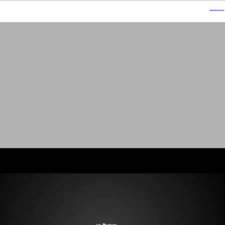
ליוויס