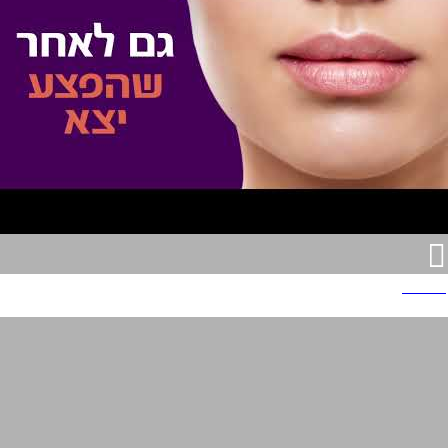
פנליפס