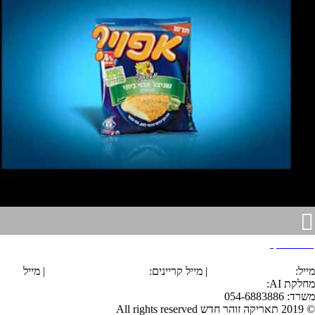
מאמא עוף
הצהרת נגישות
מייל:
office@tarika.co.il
| מייל קריינים:
karyanim@tarika.co.il
| מייל
מחלקת
AI
:
ai@tarika.co.il
משרד: 054-6883886
© 2019 תאריקה זוהר חדש All rights reserved