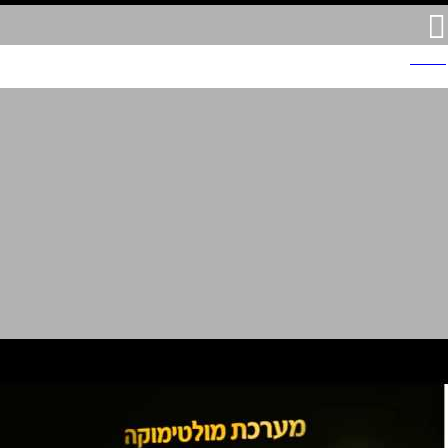
דיינרס