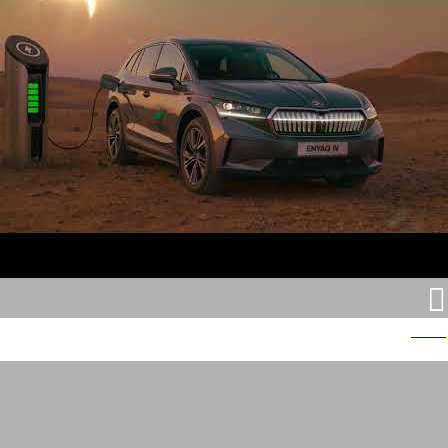
צ'מפיון